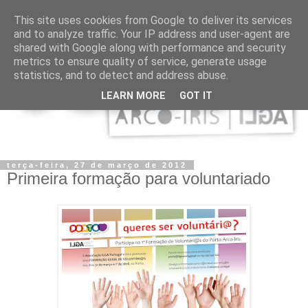
This site uses cookies from Google to deliver its services
and to analyze traffic. Your IP address and user-agent are
shared with Google along with performance and security
metrics to ensure quality of service, generate usage
statistics, and to detect and address abuse.
LEARN MORE
GOT IT
terça-feira, 27 de março de 2012
Primeira formação para voluntariado