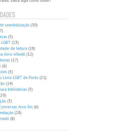
nfantil: saiba aqui como obter!
IDADES
de sensibilização
(50)
(7)
icas
(3)
 LGBT
(13)
dade de leitura
(18)
o livro infantil
(12)
ências
(17)
s
(6)
ções
(3)
o Livro LGBT do Porto
(21)
ção
(14)
para bibliotecas
(3)
(20)
ção
(3)
Conversas Arco-Íris
(6)
entação
(28)
riado
(8)