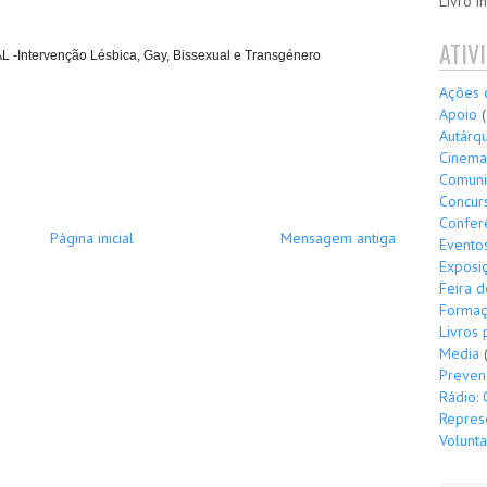
Livro i
ATIV
L -Intervenção Lésbica, Gay, Bissexual e Transgénero
Ações 
Apoio
Autárqu
Cinema
Comuni
Concurs
Confer
Página inicial
Mensagem antiga
Evento
Exposi
Feira d
Forma
Livros 
Media
Preven
Rádio: 
Repres
Volunta