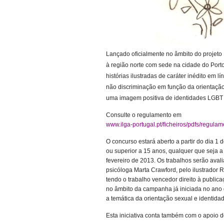
Lançado oficialmente no âmbito do projeto P
à região norte com sede na cidade do Porto,
histórias ilustradas de caráter inédito em l
não discriminação em função da orientação
uma imagem positiva de identidades LGBT (
Consulte o regulamento em
www.ilga-portugal.pt/ficheiros/pdfs/regul
O concurso estará aberto a partir do dia 1
ou superior a 15 anos, qualquer que seja a 
fevereiro de 2013. Os trabalhos serão avalia
psicóloga Marta Crawford, pelo ilustrador 
tendo o trabalho vencedor direito à publica
no âmbito da campanha já iniciada no ano
a temática da orientação sexual e identida
Esta iniciativa conta também com o apoio 