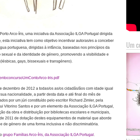
orto Arco-Íris, uma iniciativa da Associação ILGA Portugal dirigida
 esta iniciativa tem como objetivo incentivar autoras/es a conceber
Um co
íngua portuguesa, dirigidas à infância, baseadas nos princípios da
 sexual e da identidade de género, promovendo a visibilidade e
lésbicas, gays, bissexuais e transgénero).
amentoconcursoUmContoArco-Iris.pdf
 de dezembro de 2012 a todas/os as/os cidadãs/ãos com idade igual
sua nacionalidade, a partir desta data e até final do mês de
dos por um júri constituído pelo escritor Richard Zimler, pela
Rui Vitorino Santos e por um elemento da Associação ILGA Portugal,
ção da obra e distribuição por bibliotecas escolares e municipais,
 de 2011 de dotação destes equipamentos de material que aborde
de de género de uma forma inclusiva e não discriminatória.
do
grupo Famílias Arco-Íris, da Associação ILGA Portugal
.