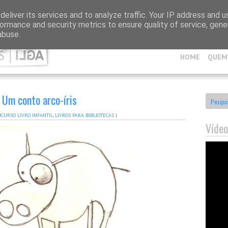
eliver its services and to analyze traffic. Your IP address and 
ormance and security metrics to ensure quality of service, gen
abuse.
HOME
QUEM
 Um conto arco-íris
CURSO LIVRO INFANTIL
,
LIVROS PARA BIBLIOTECAS
|
Vídeo