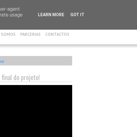
user-agent
erate usage
LEARN MORE
GOT IT
 SOMOS
PARCERIAS
CONTACTOS
 final do projeto!