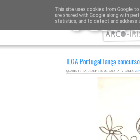
This site uses cookies from Google to d
are shared with Google along with perf
statistics, and to detect and address 
ILGA Portugal lança concurso
QUARTA-FEIRA, DEZEMBRO 05, 2012
|
ATIVIDADES:
CON