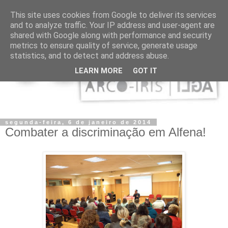
This site uses cookies from Google to deliver its services
and to analyze traffic. Your IP address and user-agent are
shared with Google along with performance and security
metrics to ensure quality of service, generate usage
statistics, and to detect and address abuse.
LEARN MORE
GOT IT
segunda-feira, 6 de janeiro de 2014
Combater a discriminação em Alfena!