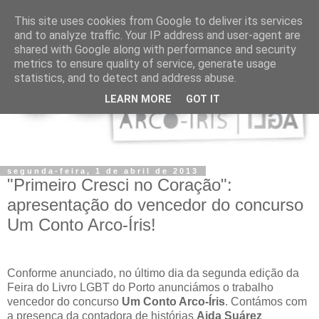
This site uses cookies from Google to deliver its services
and to analyze traffic. Your IP address and user-agent are
shared with Google along with performance and security
metrics to ensure quality of service, generate usage
statistics, and to detect and address abuse.
LEARN MORE
GOT IT
segunda-feira, 1 de abril de 2013
"Primeiro Cresci no Coração":
apresentação do vencedor do concurso
Um Conto Arco-Íris!
Conforme anunciado, no último dia da segunda edição da
Feira do Livro LGBT do Porto anunciámos o trabalho
vencedor do concurso
Um Conto Arco-Íris
. Contámos com
a presença da contadora de histórias
Aida Suárez